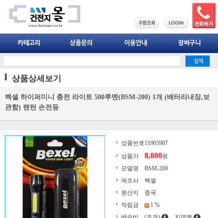
상품상세보기
벡셀 하이퍼미니 충전 라이트 500루멘(BSM-200) 1개 (배터리내장,보
관함) 랜턴 손전등
상품번호
11905907
8,800
상품가
원
모델명
BSM-200
제조사
벡셀
원산지
중국
적립금
1 %
배송비
(조건)
지역별