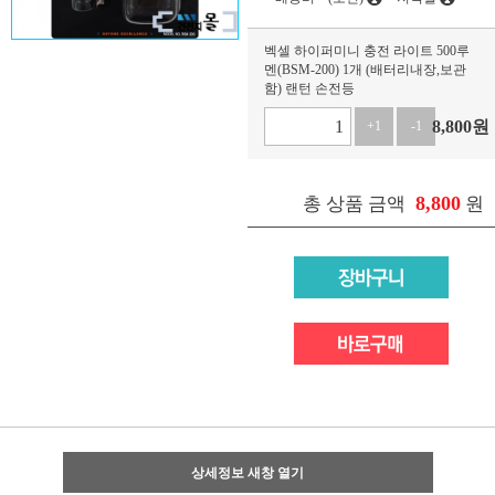
벡셀 하이퍼미니 충전 라이트 500루
멘(BSM-200) 1개 (배터리내장,보관
함) 랜턴 손전등
8,800
원
+1
-1
8,800
총 상품 금액
원
상세정보 새창 열기