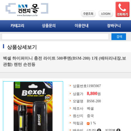
상품상세보기
벡셀 하이퍼미니 충전 라이트 500루멘(BSM-200) 1개 (배터리내장,보
관함) 랜턴 손전등
상품번호
11905907
8,800
상품가
원
모델명
BSM-200
제조사
벡셀
원산지
중국
적립금
1 %
배송비
(조건)
지역별