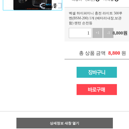
벡셀 하이퍼미니 충전 라이트 500루
멘(BSM-200) 1개 (배터리내장,보관
함) 랜턴 손전등
8,800
원
+1
-1
8,800
총 상품 금액
원
상세정보 새창 열기