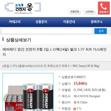
상품상세보기
에버레디 망간 건전지 D형 2입 x 12팩(24알) 벌크 1.5V R20 가스레인
지
(전압 1.5V) (용량 mAh) (사이즈 D, R20) (크기 D34.2 × H61.5mm) (무게 98g)
상품번호
11906073
15,840
상품가
원
모델명
D, DM, LR20, R20 (호환)
제조사
에너자이저 Energizer
원산지
중국 China
적립금
1 %