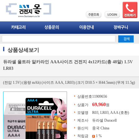
상품상세보기
듀라셀 울트라 알카라인 AAA사이즈 건전지 4x12카드(총 48알) 1.5V
LR03
(전압 1.5V) (용량 mAh) (사이즈 AAA, LR03) (크기 D10.5 × H44.5mm) (무게 11.5g)
상품번호
11909656
69,960
상품가
원
모델명
R03, LR03, AAA (호환)
제조사
듀라셀 Duracell
원산지
중국 China
적립금
1 %