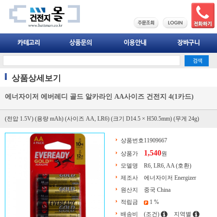
상품상세보기
에너자이저 에버레디 골드 알카라인 AA사이즈 건전지 4(1카드)
(전압 1.5V) (용량 mAh) (사이즈 AA, LR6) (크기 D14.5 × H50.5mm) (무게 24g)
상품번호
11909667
1,540
상품가
원
모델명
R6, LR6, AA (호환)
제조사
에너자이저 Energizer
원산지
중국 China
적립금
1 %
배송비
(조건)
지역별