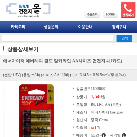
상품상세보기
에너자이저 에버레디 골드 알카라인 AA사이즈 건전지 4(1카드)
(전압 1.5V) (용량 mAh) (사이즈 AA, LR6) (크기 D14.5 × H50.5mm) (무게 24g)
상품번호
11909667
1,540
상품가
원
모델명
R6, LR6, AA (호환)
제조사
에너자이저 Energizer
원산지
중국 China
적립금
1 %
배송비
(조건)
지역별