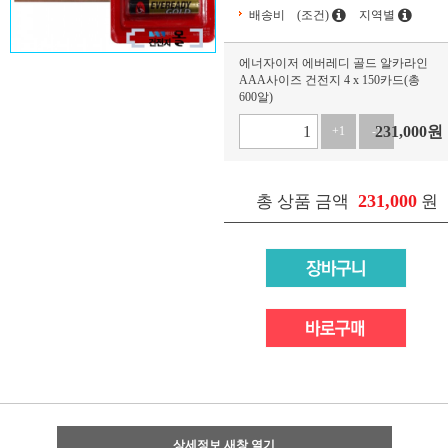
배송비
(조건)
지역별
에너자이저 에버레디 골드 알카라인
AAA사이즈 건전지 4 x 150카드(총
600알)
231,000
원
+1
-1
231,000
총 상품 금액
원
상세정보 새창 열기