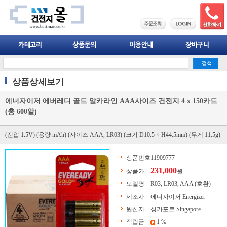
상품상세보기
에너자이저 에버레디 골드 알카라인 AAA사이즈 건전지 4 x 150카드
(총 600알)
(전압 1.5V) (용량 mAh) (사이즈 AAA, LR03) (크기 D10.5 × H44.5mm) (무게 11.5g)
상품번호
11909777
231,000
상품가
원
모델명
R03, LR03, AAA (호환)
제조사
에너자이저 Energizer
원산지
싱가포르 Singapore
적립금
1 %