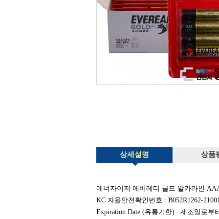
상세설명
상품
에너자이저 에버레디 골드 알카라인 AAA사이
KC 자율안전확인번호 :
B052R1262-2100
Expiration Date (유통기한) : 제조일로