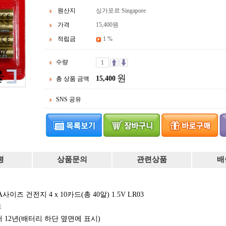
원산지
싱가포르 Singapore
가격
15,400
원
적립금
1 %
수량
원
15,400
총 상품 금액
SNS 공유
평
상품문의
관련상품
배
즈 건전지 4 x 10카드(총 40알)
1.5V LR03
1
부터
12년(배터리 하단 옆면에 표시)