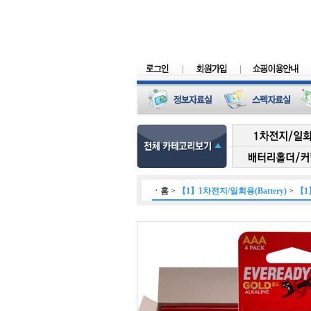
ㆍ
홈
>
【1】1차전지/일회용(Battery)
>
【1