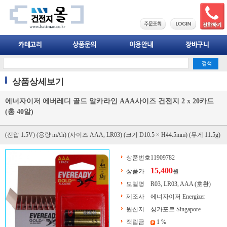
상품상세보기
에너자이저 에버레디 골드 알카라인 AAA사이즈 건전지 2 x 20카드
(총 40알)
(전압 1.5V) (용량 mAh) (사이즈 AAA, LR03) (크기 D10.5 × H44.5mm) (무게 11.5g)
상품번호
11909782
15,400
상품가
원
모델명
R03, LR03, AAA (호환)
제조사
에너자이저 Energizer
원산지
싱가포르 Singapore
적립금
1 %