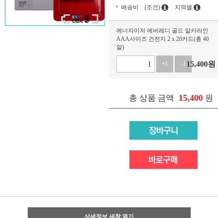
배송비
(조건)
지역별
에너자이저 에버레디 골드 알카라인
AAA사이즈 건전지 2 x 20카드(총 40
알)
15,400
원
+1
-1
15,400
총 상품 금액
원
상세정보 새창 열기