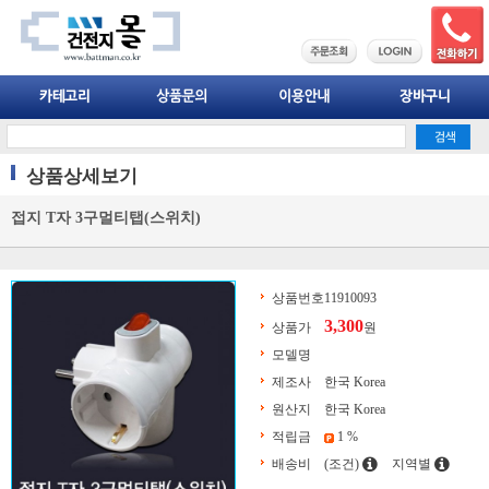
상품상세보기
접지 T자 3구멀티탭(스위치)
상품번호
11910093
3,300
상품가
원
모델명
제조사
한국 Korea
원산지
한국 Korea
적립금
1 %
배송비
(조건)
지역별