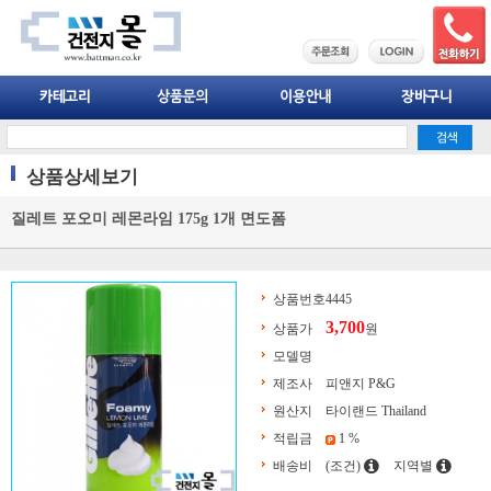
상품상세보기
질레트 포오미 레몬라임 175g 1개 면도폼
상품번호
4445
3,700
상품가
원
모델명
제조사
피앤지 P&G
원산지
타이랜드 Thailand
적립금
1 %
배송비
(조건)
지역별