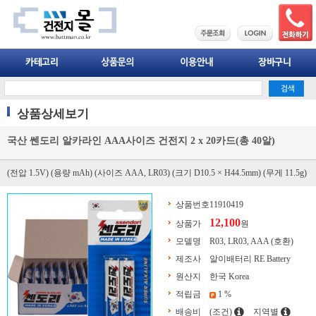
상품상세보기
국산 쎈도리 알카라인 AAA사이즈 건전지 2 x 20카드(총 40알)
(전압 1.5V) (용량 mAh) (사이즈 AAA, LR03) (크기 D10.5 × H44.5mm) (무게 11.5g)
상품번호
11910419
12,100
상품가
원
모델명
R03, LR03, AAA (호환)
제조사
알이배터리 RE Battery
원산지
한국 Korea
적립금
1 %
배송비
(조건)
지역별