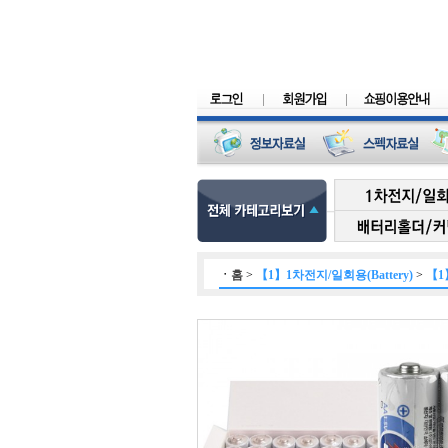
ㆍ
홈
>
【1】1차전지/일회용(Battery)
>
【1