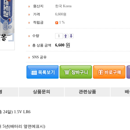
원산지
한국 Korea
가격
6,600
원
적립금
1 %
수량
원
6,600
총 상품 금액
SNS 공유
평
상품문의
관련상품
배
4알) 1.5V LR6
일로부터 5년(배터리 옆면에표시)