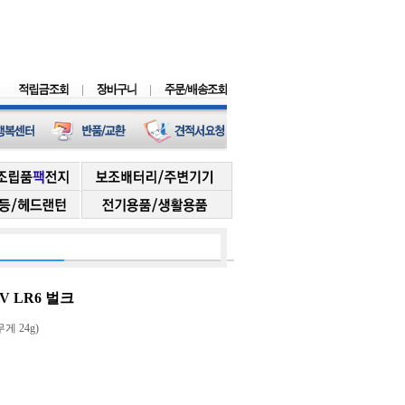
5V LR6 벌크
무게 24g)