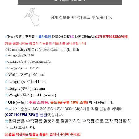
상세 정보를 확대해 보실 수 있습니다.
☆
Type (종류) :
후안유
니켈카드뮴
3N1300SC-R(
SC
3.6V 1300mAh)
C271407FM-RR[소방용]
[제품 품절시에는 동급의 타브랜드 제품으로 보내드립니다]
☆Chemistry (재료) : Nickel Cadmium(Ni-Cd)
☆
Voltage (전압) : 3.6V
☆
Capacity (용량) :
1300mAh(1.3Ah)
☆
Size (규격) : SC 사이즈
☆
Width (가로) : 69mm
☆
Length (세로) : 44mm
☆
Height (높이) : 23mm
☆
Weight (무게) : 141g(about)
☆
Use (용도) :
주로 소방용,
유도등(구형 10W 소형)
에 사용됩니다.
☆
니카드 충전지 SC1300(SC 1.2V 1300mAh)3개를
직렬
연결후,
커넥터
(
C271407FM-RR)
를 연결
했습니다.
☆
완제품은
수축필름(열풍기로 열을가하면 수축됨)으로 포장 작업을 해
서 보내드립니다.
[조립품 팩전지는 반품및 환불이 안되니 주의해 주세요]