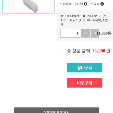
배송비
(조건)
지역별
후안유 니켈카드뮴 3N1300SC-R(SC
3.6V 1300mAh)C271407FM-RR[소방
용]
11,000
원
+1
-1
11,000
총 상품 금액
원
상세정보 새창 열기