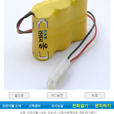
전화걸기
문자하기
건전지몰 소개
고객센터
오시는길
상호: 건전지몰 | 대표: 강순자 | 사업자등록번호: 206-23-16211