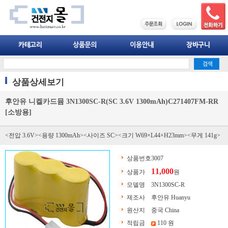
상품상세보기
후안유 니켈카드뮴 3N1300SC-R(SC 3.6V 1300mAh)C271407FM-RR
[소방용]
<전압 3.6V><용량 1300mAh><사이즈 SC><크기 W69×L44×H23mm><무게 141g>
상품번호
3007
11,000
상품가
원
모델명
3N1300SC-R
제조사
후안유 Huanyu
원산지
중국 China
적립금
110 원