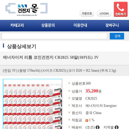
상품상세보기
에너자이저 리튬 코인건전지 CR2025 50알(10카드) 3V
(전압 3V) (용량 170mAh) (사이즈 CR2025) (크기 D20 × H2.5mm) (무게 2.5g)
상품번호
309
35,200
상품가
원
모델명
CR2025
제조사
에너자이저 Energizer
원산지
중국 China
적립금
1 %
배송비
(조건)
지역별