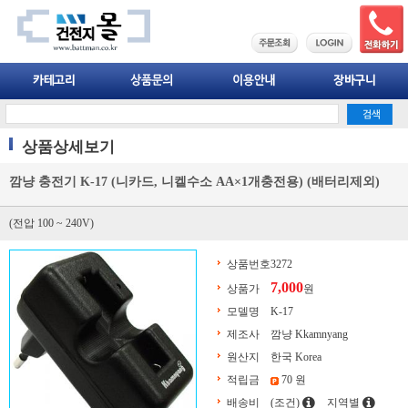
상품상세보기
깜냥 충전기 K-17 (니카드, 니켈수소 AA×1개충전용) (배터리제외)
(전압 100 ~ 240V)
상품번호
3272
7,000
상품가
원
모델명
K-17
제조사
깜냥 Kkamnyang
원산지
한국 Korea
적립금
70 원
배송비
(조건)
지역별