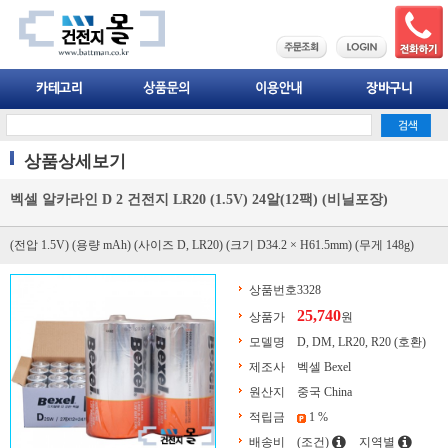
상품상세보기
벡셀 알카라인 D 2 건전지 LR20 (1.5V) 24알(12팩) (비닐포장)
(전압 1.5V) (용량 mAh) (사이즈 D, LR20) (크기 D34.2 × H61.5mm) (무게 148g)
상품번호
3328
25,740
상품가
원
모델명
D, DM, LR20, R20 (호환)
제조사
벡셀 Bexel
원산지
중국 China
적립금
1 %
배송비
(조건)
지역별