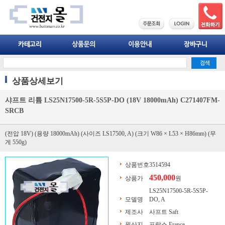
상품상세보기
샤프트 리튬 LS25N17500-5R-5S5P-DO (18V 18000mAh) C271407FM-
SRCB
(전압 18V) (용량 18000mAh) (사이즈 LS17500, A) (크기 W86 × L53 × H86mm) (무
게 550g)
상품번호
3514594
450,000
상품가
원
LS25N17500-5R-5S5P-
모델명
DO, A
제조사
사프트 Saft
원산지
프랑스 France