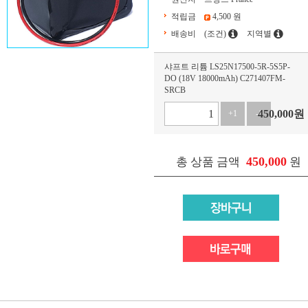
적립금
4,500 원
배송비
(조건)
지역별
샤프트 리튬 LS25N17500-5R-5S5P-
DO (18V 18000mAh) C271407FM-
SRCB
450,000
원
+1
-1
450,000
총 상품 금액
원