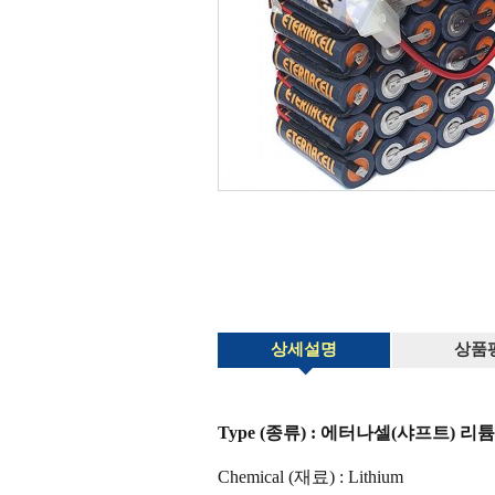
상세설명
상품
Type (종류) : 에터나셀(샤프트) 리튬 ER
Chemical (재료) : Lithium