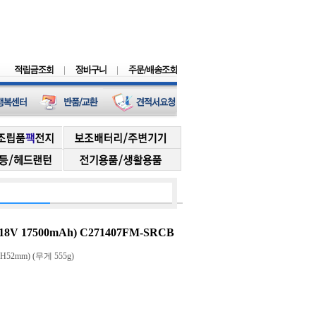
8V 17500mAh) C271407FM-SRCB
 H52mm) (무게 555g)