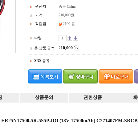
원산지
중국 China
가격
210,000
원
적립금
2100 원
수량
원
210,000
총 상품 금액
SNS 공유
평
상품문의
관련상품
배
25N17500-5R-5S5P-DO (18V 17500mAh) C271407FM-SRCB