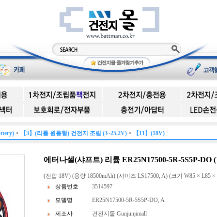
ery)
>
【3】(리튬 원통형) 건전지 조립 (3~25.2V)
>
【11】(18V)
에터나셀(샤프트) 리튬 ER25N17500-5R-5S5P-DO (1
(전압 18V) (용량 18500mAh) (사이즈 LS17500, A) (크기 W85 × L85 ×
상품번호
3514597
모델명
ER25N17500-5R-5S5P-DO, A
제조사
건전지몰 Gunjunjimall