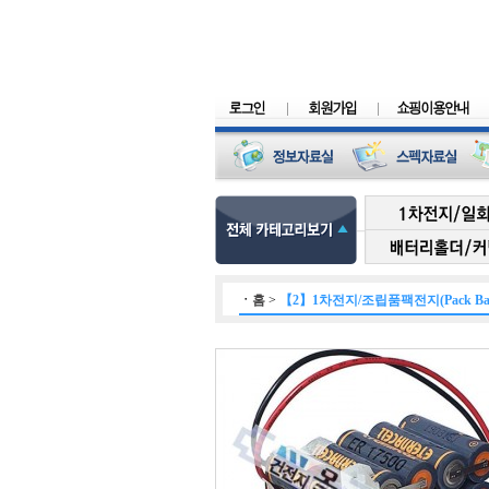
ㆍ
홈
>
【2】1차전지/조립품팩전지(Pack Batt