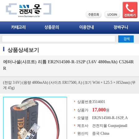
상품상세보기
에터나셀(샤프트) 리튬 ER2N14500-R-1S2P (3.6V 4800mAh) C5264R
R
(전압 3.6V) (용량 4800mAh) (사이즈 ER17500, A) (크기 W34 × L25.5 × H52mm) (무
게 45g)
상품번호
3514601
17,000
상품가
원
모델명
ER2N14500-R-1S2P, A
제조사
건전지몰 Gunjunjimall
원산지
중국 China