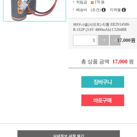
적립금
170 원
배송비
(조건)
지역별
에터나셀(샤프트) 리튬 ER2N14500-
R-1S2P (3.6V 4800mAh) C5264RR
17,000
원
+1
-1
17,000
총 상품 금액
원
상세정보 새창 열기