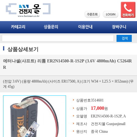
상품상세보기
에터나셀(샤프트) 리튬 ER2N14500-R-1S2P (3.6V 4800mAh) C5264R
R
(전압 3.6V) (용량 4800mAh) (사이즈 ER17500, A) (크기 W34 × L25.5 × H52mm) (무
게 45g)
상품번호
3514601
17,000
상품가
원
모델명
ER2N14500-R-1S2P, A
제조사
건전지몰 Gunjunjimall
원산지
중국 China