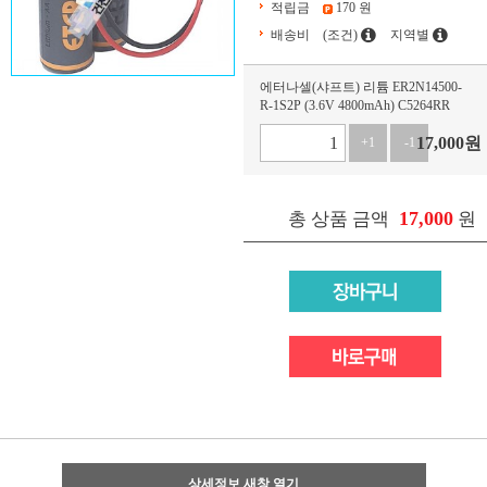
적립금
170 원
배송비
(조건)
지역별
에터나셀(샤프트) 리튬 ER2N14500-
R-1S2P (3.6V 4800mAh) C5264RR
17,000
원
+1
-1
17,000
총 상품 금액
원
상세정보 새창 열기