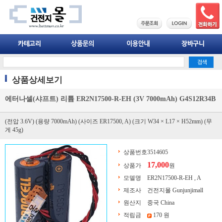
상품상세보기
에터나셀(샤프트) 리튬 ER2N17500-R-EH (3V 7000mAh) G4S12R34B
(전압 3.6V) (용량 7000mAh) (사이즈 ER17500, A) (크기 W34 × L17 × H52mm) (무
게 45g)
상품번호
3514605
17,000
상품가
원
모델명
ER2N17500-R-EH , A
제조사
건전지몰 Gunjunjimall
원산지
중국 China
적립금
170 원