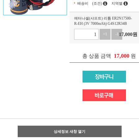
배송비
(조건)
지역별
에터나셀(샤프트) 리튬 ER2N17500-
R-EH (3V 7000mAh) G4S12R34B
17,000
원
+1
-1
17,000
총 상품 금액
원
상세정보 새창 열기