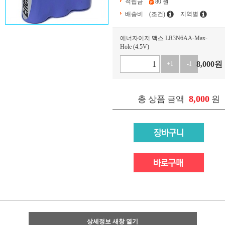
적립금
80 원
배송비
(조건)
지역별
에너자이저 맥스 LR3N6AA-Max-
Hole (4.5V)
8,000
원
+1
-1
8,000
총 상품 금액
원
상세정보 새창 열기