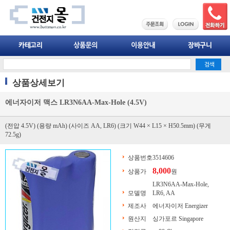
상품상세보기
에너자이저 맥스 LR3N6AA-Max-Hole (4.5V)
(전압 4.5V) (용량 mAh) (사이즈 AA, LR6) (크기 W44 × L15 × H50.5mm) (무게
72.5g)
상품번호
3514606
8,000
상품가
원
LR3N6AA-Max-Hole,
모델명
LR6, AA
제조사
에너자이저 Energizer
원산지
싱가포르 Singapore