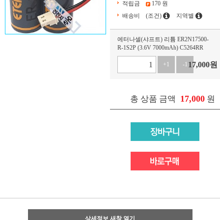
적립금
170 원
배송비
(조건)
지역별
에터나셀(샤프트) 리튬 ER2N17500-
R-1S2P (3.6V 7000mAh) C5264RR
17,000
원
+1
-1
17,000
총 상품 금액
원
상세정보 새창 열기