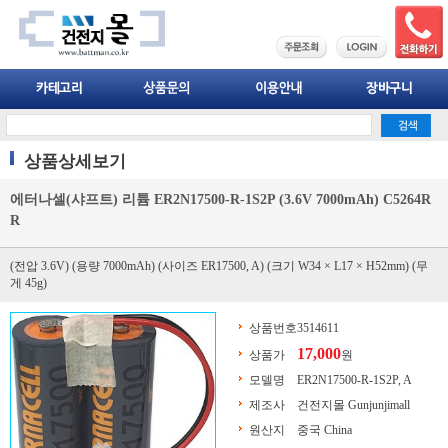
상품상세보기
에터나셀(샤프트) 리튬 ER2N17500-R-1S2P (3.6V 7000mAh) C5264R
R
(전압 3.6V) (용량 7000mAh) (사이즈 ER17500, A) (크기 W34 × L17 × H52mm) (무
게 45g)
상품번호
3514611
17,000
상품가
원
모델명
ER2N17500-R-1S2P, A
제조사
건전지몰 Gunjunjimall
원산지
중국 China