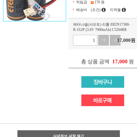
적립금
170 원
배송비
(조건)
지역별
에터나셀(샤프트) 리튬 ER2N17500-
R-1S2P (3.6V 7000mAh) C5264RR
17,000
원
+1
-1
17,000
총 상품 금액
원
상세정보 새창 열기