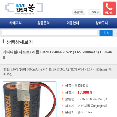
상품상세보기
에터나셀(샤프트) 리튬 ER2N17500-R-1S2P (3.6V 7000mAh) C5264R
R
(전압 3.6V) (용량 7000mAh) (사이즈 ER17500, A) (크기 W34 × L17 × H52mm) (무
게 45g)
상품번호
3514611
17,000
상품가
원
모델명
ER2N17500-R-1S2P, A
제조사
건전지몰 Gunjunjimall
원산지
중국 China