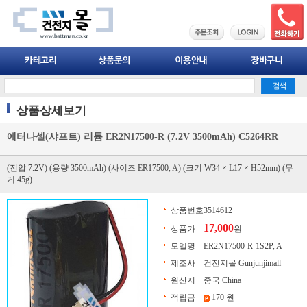
상품상세보기
에터나셀(샤프트) 리튬 ER2N17500-R (7.2V 3500mAh) C5264RR
(전압 7.2V) (용량 3500mAh) (사이즈 ER17500, A) (크기 W34 × L17 × H52mm) (무
게 45g)
상품번호
3514612
17,000
상품가
원
모델명
ER2N17500-R-1S2P, A
제조사
건전지몰 Gunjunjimall
원산지
중국 China
적립금
170 원