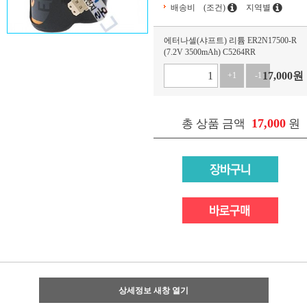
배송비
(조건)
지역별
에터나셀(샤프트) 리튬 ER2N17500-R
(7.2V 3500mAh) C5264RR
17,000
원
+1
-1
17,000
총 상품 금액
원
상세정보 새창 열기