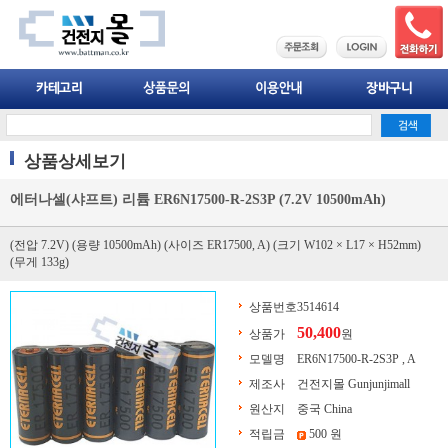
상품상세보기
에터나셀(샤프트) 리튬 ER6N17500-R-2S3P (7.2V 10500mAh)
(전압 7.2V) (용량 10500mAh) (사이즈 ER17500, A) (크기 W102 × L17 × H52mm)
(무게 133g)
상품번호
3514614
50,400
상품가
원
모델명
ER6N17500-R-2S3P , A
제조사
건전지몰 Gunjunjimall
원산지
중국 China
적립금
500 원