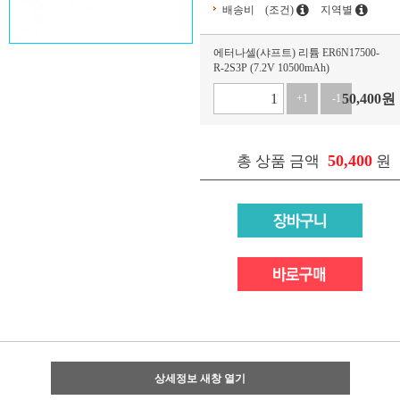
배송비
(조건)
지역별
에터나셀(샤프트) 리튬 ER6N17500-
R-2S3P (7.2V 10500mAh)
50,400
원
+1
-1
50,400
총 상품 금액
원
상세정보 새창 열기