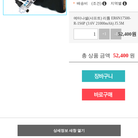
배송비
(조건)
지역별
에터나셀(샤프트) 리튬 ER6N17500-
R-1S6P (3.6V 21000mAh) J5.5M
52,400
원
+1
-1
52,400
총 상품 금액
원
상세정보 새창 열기