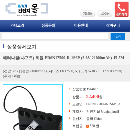
상품상세보기
에터나셀(샤프트) 리튬 ER6N17500-R-1S6P (3.6V 21000mAh) J5.5M
(전압 3.6V) (용량 21000mAh) (사이즈 ER17500, A) (크기 W103 × L17 × H52mm)
(무게 140g)
상품번호
3514616
52,400
상품가
원
모델명
ER6N17500-R-1S6P , A
제조사
건전지몰 Gunjunjimall
원산지
중국 China
적립금
520 원