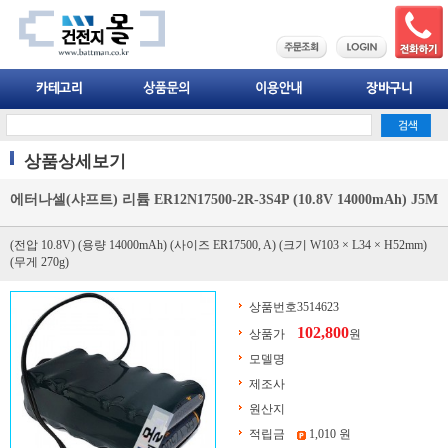
상품상세보기
에터나셀(샤프트) 리튬 ER12N17500-2R-3S4P (10.8V 14000mAh) J5M
(전압 10.8V) (용량 14000mAh) (사이즈 ER17500, A) (크기 W103 × L34 × H52mm)
(무게 270g)
상품번호
3514623
102,800
상품가
원
모델명
제조사
원산지
적립금
1,010 원