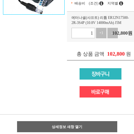
배송비
(조건)
지역별
에터나셀(샤프트) 리튬 ER12N17500-
2R-3S4P (10.8V 14000mAh) J5M
102,800
원
+1
-1
102,800
총 상품 금액
원
상세정보 새창 열기