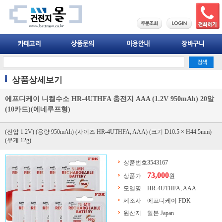
상품상세보기
에프디케이 니켈수소 HR-4UTHFA 충전지 AAA (1.2V 950mAh) 20알
(10카드)(에네루프형)
(전압 1.2V) (용량 950mAh) (사이즈 HR-4UTHFA, AAA) (크기 D10.5 × H44.5mm)
(무게 12g)
상품번호
3543167
73,000
상품가
원
모델명
HR-4UTHFA, AAA
제조사
에프디케이 FDK
원산지
일본 Japan