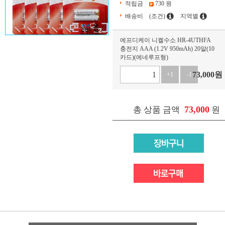
적립금
730 원
배송비
(조건)
지역별
에프디케이 니켈수소 HR-4UTHFA
충전지 AAA (1.2V 950mAh) 20알(10
카드)(에네루프형)
73,000
원
+1
-1
73,000
총 상품 금액
원