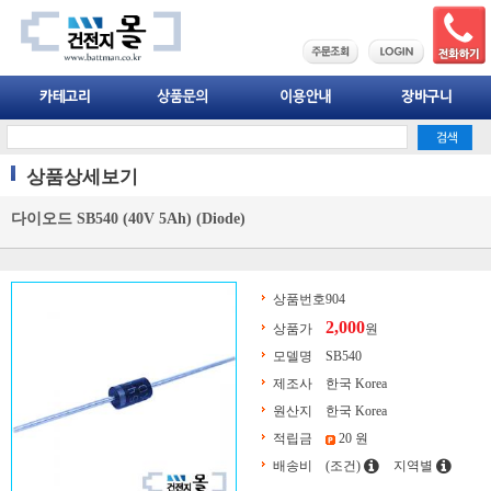
상품상세보기
다이오드 SB540 (40V 5Ah) (Diode)
상품번호
904
2,000
상품가
원
모델명
SB540
제조사
한국 Korea
원산지
한국 Korea
적립금
20 원
배송비
(조건)
지역별