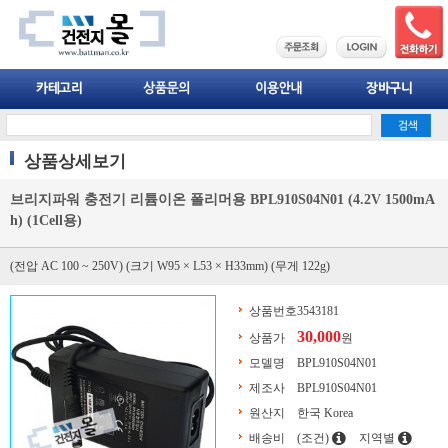
상품상세보기
브리지파워 충전기 리튬이온 폴리머용 BPL910S04N01 (4.2V 1500mA
h) (1Cell용)
(전압 AC 100 ~ 250V) (크기 W95 × L53 × H33mm) (무게 122g)
상품번호
3543181
30,000
상품가
원
모델명
BPL910S04N01
제조사
BPL910S04N01
원산지
한국 Korea
배송비
(조건)
지역별