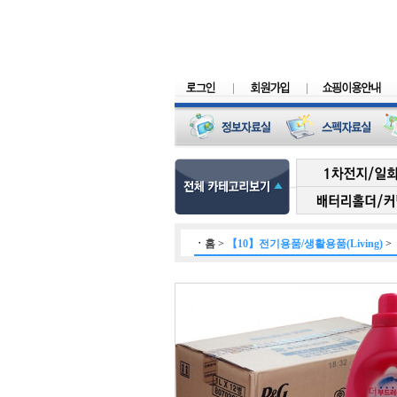
ㆍ
홈
>
【10】전기용품/생활용품(Living)
>