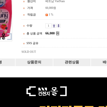
원산지
베트남 VietNam
가격
66,000
원
적립금
1 %
수량
원
66,000
총 상품 금액
SNS 공유
SOLD OUT
평
상품문의
관련상품
배