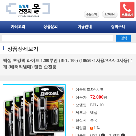
상품상세보기
백셀 초강력 라이트 1200루멘 (BFL-100) (18650×1사용/AAA×3사용) 4
개 (배터리별매) 랜턴 손전등
상품번호
3543878
72,000
상품가
원
모델명
BFL-100
제조사
벡셀
원산지
중국
적립금
1 %
배송비
(조건)
지역별