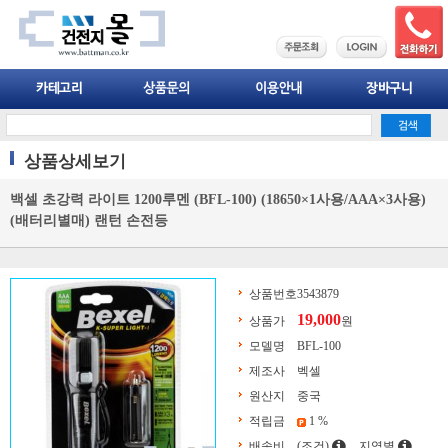
상품상세보기
백셀 초강력 라이트 1200루멘 (BFL-100) (18650×1사용/AAA×3사용)
(배터리별매) 랜턴 손전등
상품번호
3543879
19,000
상품가
원
모델명
BFL-100
제조사
벡셀
원산지
중국
적립금
1 %
배송비
(조건)
지역별