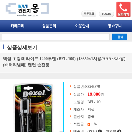
상품상세보기
백셀 초강력 라이트 1200루멘 (BFL-100) (18650×1사용/AAA×3사용)
(배터리별매) 랜턴 손전등
상품번호
3543879
19,000
상품가
원
모델명
BFL-100
제조사
벡셀
원산지
중국
적립금
1 %
배송비
(조건)
지역별