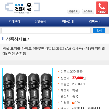
상품상세보기
벡셀 포터블 라이트 400루멘 (PT-LIGHT) (AA×1사용) 4개 (배터리별
매) 랜턴 손전등
상품번호
3543880
32,000
상품가
원
모델명
PT-LIGHT
제조사
벡셀
원산지
중국
적립금
1 %
배송비
(조건)
지역별