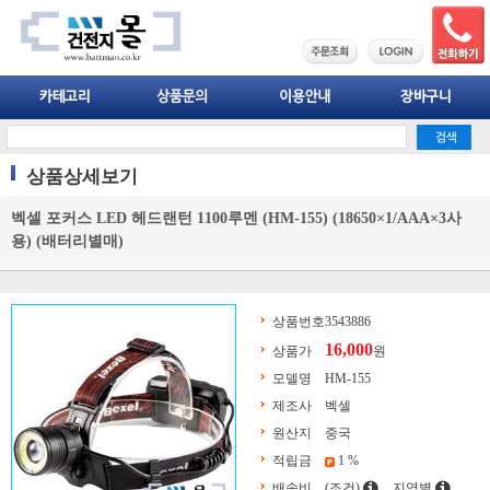
상품상세보기
벡셀 포커스 LED 헤드랜턴 1100루멘 (HM-155) (18650×1/AAA×3사
용) (배터리별매)
상품번호
3543886
16,000
상품가
원
모델명
HM-155
제조사
벡셀
원산지
중국
적립금
1 %
배송비
(조건)
지역별