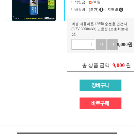
적립금
80 원
배송비
(조건)
지역별
벡셀 리튬이온 18650 충전용 건전지
(3.7V 3000mAh) 고용량 (보호회로내
장)
9,000
원
+1
-1
9,000
총 상품 금액
원