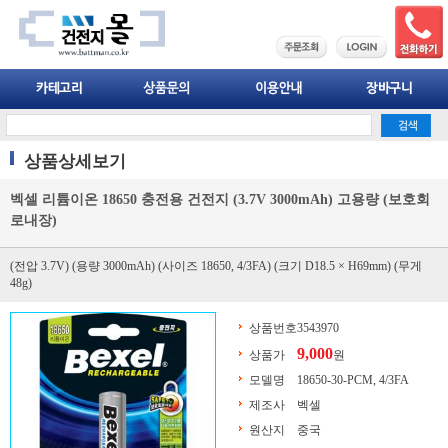
상품상세보기
벡셀 리튬이온 18650 충전용 건전지 (3.7V 3000mAh) 고용량 (보호회
로내장)
(전압 3.7V) (용량 3000mAh) (사이즈 18650, 4/3FA) (크기 D18.5 × H69mm) (무게
48g)
상품번호
3543970
9,000
상품가
원
모델명
18650-30-PCM, 4/3FA
제조사
벡셀
원산지
중국