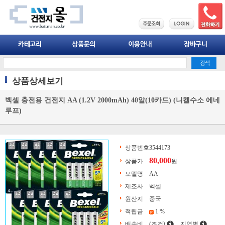
상품상세보기
벡셀 충전용 건전지 AA (1.2V 2000mAh) 40알(10카드) (니켈수소 에네
루프)
상품번호
3544173
80,000
상품가
원
모델명
AA
제조사
벡셀
원산지
중국
적립금
1 %
배송비
(조건)
지역별