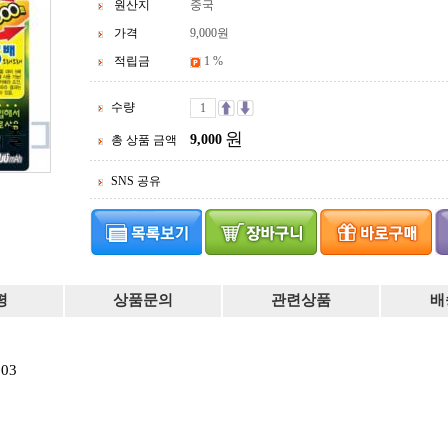
원산지
중국
가격
9,000
원
적립금
1 %
수량
원
9,000
총 상품 금액
SNS 공유
평
상품문의
관련상품
배
03