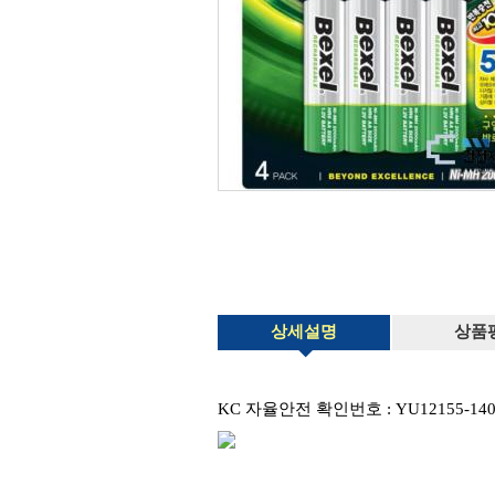
상세설명
상품
KC 자율안전 확인번호 : YU12155-140