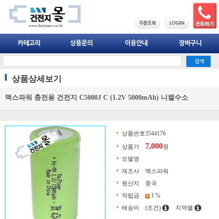
상품상세보기
맥스파워 충전용 건전지 C5000J C (1.2V 5000mAh) 니켈수소
상품번호
3544176
7,000
상품가
원
모델명
제조사
맥스파워
원산지
중국
적립금
1 %
배송비
(조건)
지역별