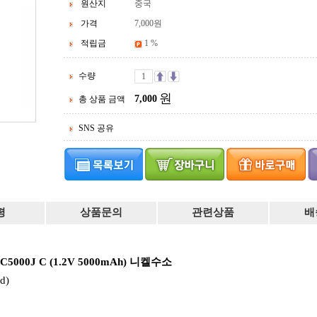
원산지
중국
가격
7,000
원
적립금
1 %
수량
원
7,000
총 상품 금액
SNS 공유
평
상품문의
관련상품
배
5000J C (1.2V 5000mAh) 니켈수소
d)