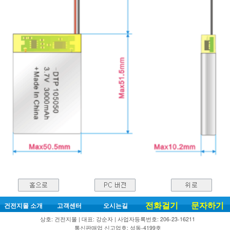
전화걸기
문자하기
건전지몰 소개
고객센터
오시는길
상호: 건전지몰 | 대표: 강순자 | 사업자등록번호: 206-23-16211
통신판매업 신고업호: 성동-4199호