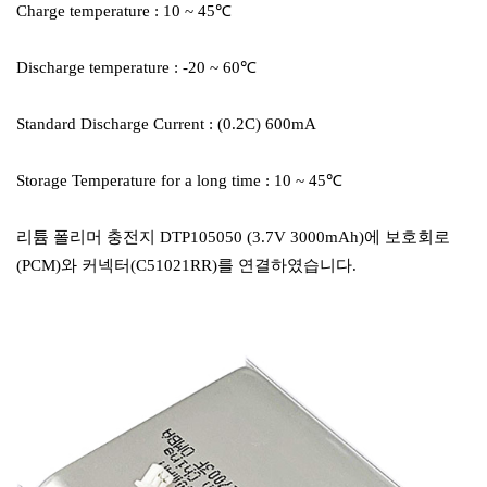
Charge temperature : 10 ~ 45℃
Discharge temperature : -20 ~ 60℃
Standard Discharge Current : (0.2C) 600mA
Storage Temperature for a long time : 10 ~ 45℃
리튬 폴리머 충전지 DTP105050 (3.7V 3000mAh)에 보호회로
(PCM)와 커넥터(C51021RR)를 연결하였습니다.