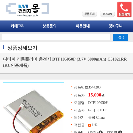
상품상세보기
디티피 리튬폴리머 충전지 DTP105050P (3.7V 3000mAh) C51021RR
(KC인증제품)
상품번호
3544203
15,000
상품가
원
모델명
DTP105050P
제조사
디티피 DTP
원산지
중국 China
적립금
1 %
배송비
(조건)
지역별