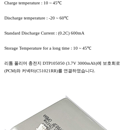
Charge temperature : 10 ~ 45℃
Discharge temperature : -20 ~ 60℃
Standard Discharge Current : (0.2C) 600mA
Storage Temperature for a long time : 10 ~ 45℃
리튬 폴리머 충전지 DTP105050 (3.7V 3000mAh)에 보호회로
(PCM)와 커넥터(C51021RR)를 연결하였습니다.