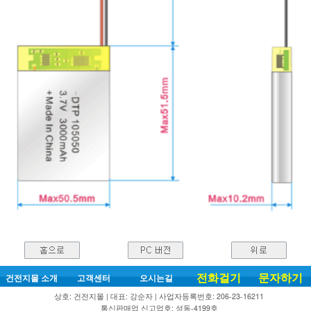
전화걸기
문자하기
건전지몰 소개
고객센터
오시는길
상호: 건전지몰 | 대표: 강순자 | 사업자등록번호: 206-23-16211
통신판매업 신고업호: 성동-4199호