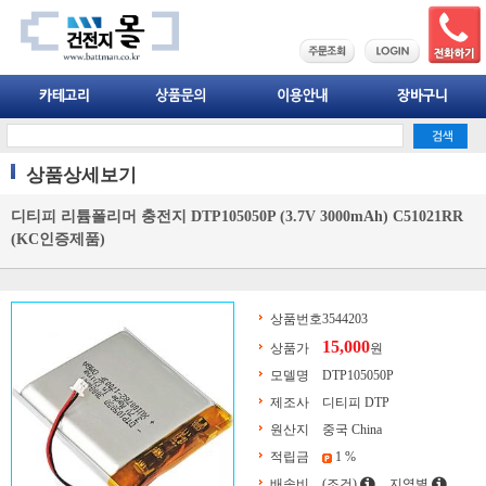
상품상세보기
디티피 리튬폴리머 충전지 DTP105050P (3.7V 3000mAh) C51021RR
(KC인증제품)
상품번호
3544203
15,000
상품가
원
모델명
DTP105050P
제조사
디티피 DTP
원산지
중국 China
적립금
1 %
배송비
(조건)
지역별