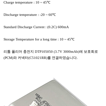
Charge temperature : 10 ~ 45℃
Discharge temperature : -20 ~ 60℃
Standard Discharge Current : (0.2C) 600mA
Storage Temperature for a long time : 10 ~ 45℃
리튬 폴리머 충전지 DTP105050 (3.7V 3000mAh)에 보호회로
(PCM)와 커넥터(C51021RR)를 연결하였습니다.