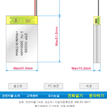
전화걸기
문자하기
건전지몰 소개
고객센터
오시는길
상호: 건전지몰 | 대표: 강순자 | 사업자등록번호: 206-23-16211
통신판매업 신고업호: 성동-4199호