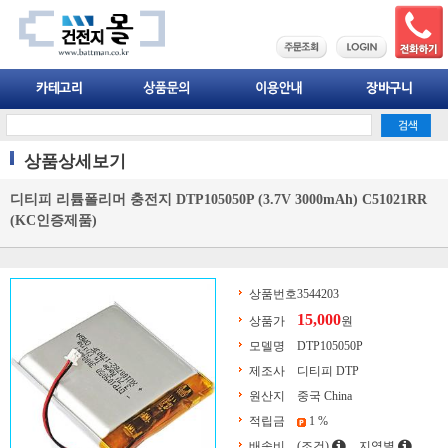
상품상세보기
디티피 리튬폴리머 충전지 DTP105050P (3.7V 3000mAh) C51021RR
(KC인증제품)
상품번호
3544203
15,000
상품가
원
모델명
DTP105050P
제조사
디티피 DTP
원산지
중국 China
적립금
1 %
배송비
(조건)
지역별