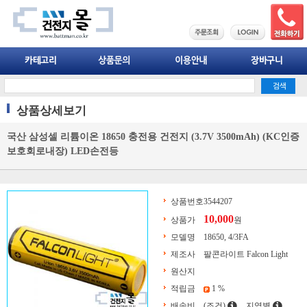
상품상세보기
국산 삼성셀 리튬이온 18650 충전용 건전지 (3.7V 3500mAh) (KC인증
보호회로내장) LED손전등
상품번호
3544207
10,000
상품가
원
모델명
18650, 4/3FA
제조사
팔콘라이트 Falcon Light
원산지
적립금
1 %
배송비
(조건)
지역별