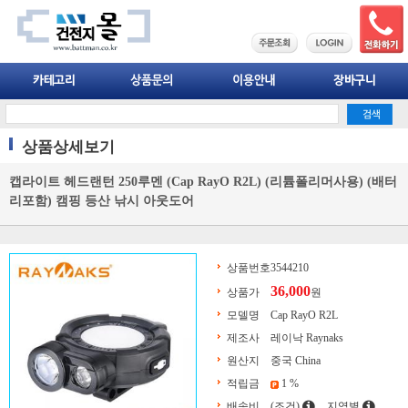
상품상세보기
캡라이트 헤드랜턴 250루멘 (Cap RayO R2L) (리튬폴리머사용) (배터
리포함) 캠핑 등산 낚시 아웃도어
상품번호
3544210
36,000
상품가
원
모델명
Cap RayO R2L
제조사
레이낙 Raynaks
원산지
중국 China
적립금
1 %
배송비
(조건)
지역별