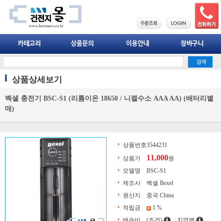
상품상세보기
벡셀 충전기 BSC-S1 (리튬이온 18650 / 니켈수소 AAA AA) (배터리별
매)
상품번호
3544231
11,000
상품가
원
모델명
BSC-S1
제조사
벡셀 Bexel
원산지
중국 China
적립금
1 %
배송비
(조건)
지역별