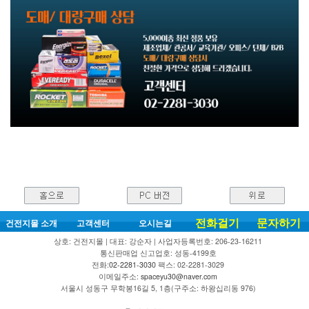
전화걸기
문자하기
건전지몰 소개
고객센터
오시는길
상호: 건전지몰 | 대표: 강순자 | 사업자등록번호: 206-23-16211
통신판매업 신고업호: 성동-4199호
전화:
02-2281-3030
팩스: 02-2281-3029
이메일주소:
spaceyu30@naver.com
서울시 성동구 무학봉16길 5, 1층(구주소: 하왕십리동 976)