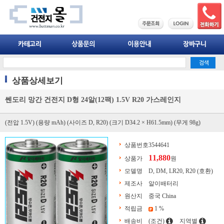
상품상세보기
쎈도리 망간 건전지 D형 24알(12팩) 1.5V R20 가스레인지
(전압 1.5V) (용량 mAh) (사이즈 D, R20) (크기 D34.2 × H61.5mm) (무게 98g)
상품번호
3544641
11,880
상품가
원
모델명
D, DM, LR20, R20 (호환)
제조사
알이배터리
원산지
중국 China
적립금
1 %
배송비
(조건)
지역별