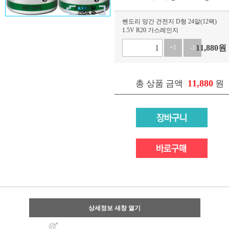
쎈도리 망간 건전지 D형 24알(12팩)
1.5V R20 가스레인지
11,880
원
+1
-1
11,880
총 상품 금액
원
상세정보 새창 열기